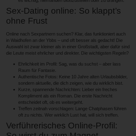
es wichtig, niemanden bloßzustellen oder zu drängen.
Sex-Dating online: So klappt’s
ohne Frust
Online nach Sexpartnern suchen? Klar, das funktioniert auch
in Waidhofen an der Ybbs – und oft besser als gedacht! Die
Auswahl ist zwar kleiner als in einer Großstadt, aber dafür sind
die Leute meist ehrlicher und direkter. Die wichtigsten Regeln?
Ehrlichkeit im Profil:
Sag, was du suchst – aber lass
Raum für Fantasie.
Authentische Fotos:
Keine 10 Jahre alten Urlaubsbilder,
sondern aktuelle, die dich zeigen, wie du wirklich bist.
Kurze, spannende Nachrichten:
Lieber ein freches
Kompliment als ein Roman. Die erste Nachricht
entscheidet oft, ob es weitergeht.
Treffen zeitnah vorschlagen:
Lange Chatphasen führen
oft zu nichts. Wer wirklich Lust hat, will sich treffen.
Verführerisches Online-Profil:
So wirst du zum Magnet