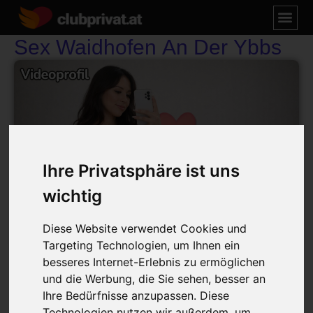
Sex Waidhofen An Der Ybbs
Ihre Privatsphäre ist uns
wichtig
Diese Website verwendet Cookies und
Targeting Technologien, um Ihnen ein
Sex Waidhofen an der Ybbs
besseres Internet-Erlebnis zu ermöglichen
und die Werbung, die Sie sehen, besser an
Sexprofil Anzeigen
Ihre Bedürfnisse anzupassen. Diese
Technologien nutzen wir außerdem, um