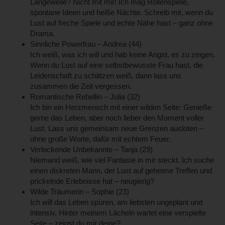
Langeweile? Nicht mit mir! Ich mag Rollenspiele,
spontane Ideen und heiße Nächte. Schreib mir, wenn du
Lust auf freche Spiele und echte Nähe hast – ganz ohne
Drama.
Sinnliche Powerfrau – Andrea (44)
Ich weiß, was ich will und hab keine Angst, es zu zeigen.
Wenn du Lust auf eine selbstbewusste Frau hast, die
Leidenschaft zu schätzen weiß, dann lass uns
zusammen die Zeit vergessen.
Romantische Rebellin – Julia (32)
Ich bin ein Herzmensch mit einer wilden Seite: Genieße
gerne das Leben, aber noch lieber den Moment voller
Lust. Lass uns gemeinsam neue Grenzen ausloten –
ohne große Worte, dafür mit echtem Feuer.
Verlockende Unbekannte – Tanja (29)
Niemand weiß, wie viel Fantasie in mir steckt. Ich suche
einen diskreten Mann, der Lust auf geheime Treffen und
prickelnde Erlebnisse hat – neugierig?
Wilde Träumerin – Sophie (23)
Ich will das Leben spüren, am liebsten ungeplant und
intensiv. Hinter meinem Lächeln wartet eine verspielte
Seite – zeigst du mir deine?