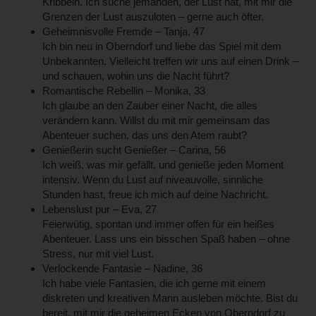
Kribbeln. Ich suche jemanden, der Lust hat, mit mir die
Grenzen der Lust auszuloten – gerne auch öfter.
Geheimnisvolle Fremde – Tanja, 47
Ich bin neu in Oberndorf und liebe das Spiel mit dem
Unbekannten. Vielleicht treffen wir uns auf einen Drink –
und schauen, wohin uns die Nacht führt?
Romantische Rebellin – Monika, 33
Ich glaube an den Zauber einer Nacht, die alles
verändern kann. Willst du mit mir gemeinsam das
Abenteuer suchen, das uns den Atem raubt?
Genießerin sucht Genießer – Carina, 56
Ich weiß, was mir gefällt, und genieße jeden Moment
intensiv. Wenn du Lust auf niveauvolle, sinnliche
Stunden hast, freue ich mich auf deine Nachricht.
Lebenslust pur – Eva, 27
Feierwütig, spontan und immer offen für ein heißes
Abenteuer. Lass uns ein bisschen Spaß haben – ohne
Stress, nur mit viel Lust.
Verlockende Fantasie – Nadine, 36
Ich habe viele Fantasien, die ich gerne mit einem
diskreten und kreativen Mann ausleben möchte. Bist du
bereit, mit mir die geheimen Ecken von Oberndorf zu