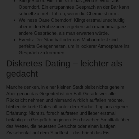
Stiegl-Stub’n:
Hier trifft sich das „Who is Who“ aus
Oberndorf. Ein entspanntes Gespräch an der Bar kann
schnell zu mehr führen, wenn die Chemie stimmt.
Wellness Oase Oberndorf:
Klingt erstmal unschuldig,
aber in den Ruhezonen ergeben sich manchmal ganz
andere Gespräche, als man erwarten würde.
Events:
Der Stadtball oder das Maibaumfest sind
perfekte Gelegenheiten, um in lockerer Atmosphäre ins
Gespräch zu kommen.
Diskretes Dating – leichter als
gedacht
Manche denken, in einer kleinen Stadt bleibt nichts geheim.
Aber genau das Gegenteil ist der Fall. Gerade weil alle
Rücksicht nehmen und niemand wirklich auffallen möchte,
bleiben diskrete Dates oft unter dem Radar. Tipp aus eigener
Erfahrung: Nicht zu forsch auftreten und lieber erstmal
beiläufig ein Gespräch beginnen. Ein bisschen Smalltalk über
das Wetter, die neuesten Gerüchte oder einen lustigen
Zwischenfall auf dem Stadtfest – das bricht das Eis.