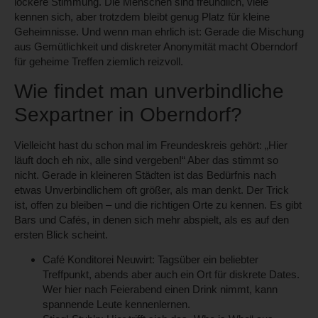
lockere Stimmung. Die Menschen sind freundlich, viele
kennen sich, aber trotzdem bleibt genug Platz für kleine
Geheimnisse. Und wenn man ehrlich ist: Gerade die Mischung
aus Gemütlichkeit und diskreter Anonymität macht Oberndorf
für geheime Treffen ziemlich reizvoll.
Wie findet man unverbindliche
Sexpartner in Oberndorf?
Vielleicht hast du schon mal im Freundeskreis gehört: „Hier
läuft doch eh nix, alle sind vergeben!“ Aber das stimmt so
nicht. Gerade in kleineren Städten ist das Bedürfnis nach
etwas Unverbindlichem oft größer, als man denkt. Der Trick
ist, offen zu bleiben – und die richtigen Orte zu kennen. Es gibt
Bars und Cafés, in denen sich mehr abspielt, als es auf den
ersten Blick scheint.
Café Konditorei Neuwirt:
Tagsüber ein beliebter
Treffpunkt, abends aber auch ein Ort für diskrete Dates.
Wer hier nach Feierabend einen Drink nimmt, kann
spannende Leute kennenlernen.