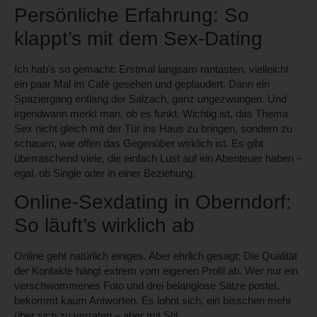
Persönliche Erfahrung: So
klappt’s mit dem Sex-Dating
Ich hab’s so gemacht: Erstmal langsam rantasten, vielleicht
ein paar Mal im Café gesehen und geplaudert. Dann ein
Spaziergang entlang der Salzach, ganz ungezwungen. Und
irgendwann merkt man, ob es funkt. Wichtig ist, das Thema
Sex nicht gleich mit der Tür ins Haus zu bringen, sondern zu
schauen, wie offen das Gegenüber wirklich ist. Es gibt
überraschend viele, die einfach Lust auf ein Abenteuer haben –
egal, ob Single oder in einer Beziehung.
Online-Sexdating in Oberndorf:
So läuft’s wirklich ab
Online geht natürlich einiges. Aber ehrlich gesagt: Die Qualität
der Kontakte hängt extrem vom eigenen Profil ab. Wer nur ein
verschwommenes Foto und drei belanglose Sätze postet,
bekommt kaum Antworten. Es lohnt sich, ein bisschen mehr
über sich zu verraten – aber mit Stil.